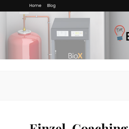
Home
Blog
Heizungss
Heizungstechnik ist ein sich ständig weiterentwickelndes 
Einzel-Coaching