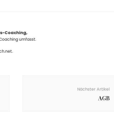
gs-Coaching,
l-Coaching umfasst.
ch.net
.
Nächster Artikel
AGB