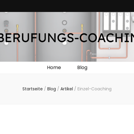
teuerung: So ste
Feld. In diesem Beitrag stellen wir Ihnen die neuesten Trends in der Heizun
Heizung intelli
Home
Blog
Startseite
/
Blog
/
Artikel
/
Einzel-Coaching