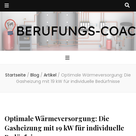
Heizungssteuer
Heizungstechnik ist ein sich ständig weiterentwickelndes Feld. In
diesem Beitrag stellen wir Ihnen die neuesten Trends in der
Heizungstechnik vor.
So steuern Sie 
Startseite
/
Blog
/
Artikel
/
Optimale Wärmeversorgung: Die
Heizung intelli
Gasheizung mit 19 kW für individuelle Bedürfnisse
Optimale Wärmeversorgung: Die
Gasheizung mit 19 kW für individuelle