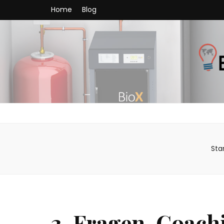
Home
Blog
Heizungss
Heizungstechnik ist ein sich ständig weiterentwickelndes 
Sta
3-Fragen-Coachi