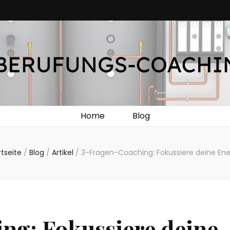
teuerung: So ste
Feld. In diesem Beitrag stellen wir Ihnen die neuesten Trends in der Heizun
Heizung intelli
Home
Blog
rtseite
/
Blog
/
Artikel
/
3-Fragen-Coaching: Fokussiere deine Ene
ng: Fokussiere deine