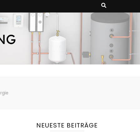
uern Sie Ihre
gstechnik vor.
gent
rgie
NEUESTE BEITRÄGE